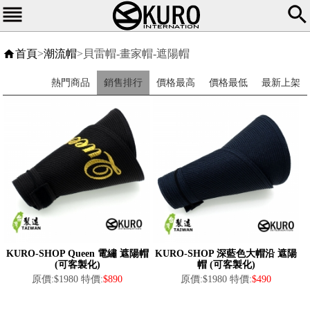
首頁
>
潮流帽
>貝雷帽-畫家帽-遮陽帽
熱門商品
銷售排行
價格最高
價格最低
最新上架
KURO-SHOP Queen 電繡 遮陽帽
KURO-SHOP 深藍色大帽沿 遮陽
(可客製化)
帽 (可客製化)
原價:$1980 特價:
$890
原價:$1980 特價:
$490