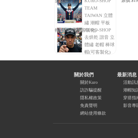
KURO-SHOP
原價:$19
製化)
TEAM
TAIWAN 立體
繡 潮帽 平板
KURO-SHOP
帽-棒球帽(可客製化)
去烘乾 諧音 立
體繡 老帽 棒球
帽(可客製化)
關於我們
最新消息
關於Kuro
活動訊
訪詐騙提醒
潮帽知
隱私權政策
穿搭指
免責聲明
影音專
網站使用條款