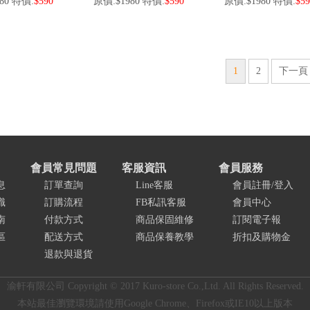
80 特價:
$590
原價:$1980 特價:
$590
原價:$1980 特價:
$59
1
2
下一頁
會員常見問題
客服資訊
會員服務
息
訂單查詢
Line客服
會員註冊/登入
識
訂購流程
FB私訊客服
會員中心
南
付款方式
商品保固維修
訂閱電子報
區
配送方式
商品保養教學
折扣及購物金
退款與退貨
渝軒有限公司 Copyright © 2017 Kuro-store Co.,Ltd. All Rights Reserved.
本站最佳瀏覽環境請使用Google Chrome、Firefox或IE10以上版本