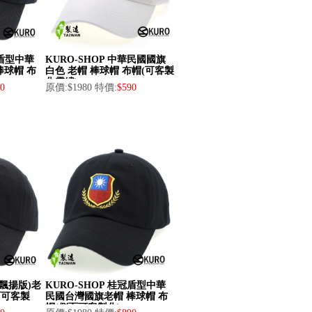
冠盾型中華
KURO-SHOP 中華民國國旗
棒球帽 布
白色 老帽 棒球帽 布帽(可客製
化電繡)
0
原價:$1980 特價:
$590
(飄揚版)老
KURO-SHOP 桂冠盾型中華
面可客製
民國台灣國旗老帽 棒球帽 布
帽(側面可客製化)