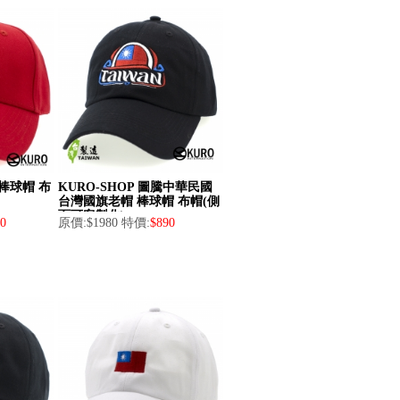
 棒球帽 布
KURO-SHOP 圖騰中華民國
台灣國旗老帽 棒球帽 布帽(側
面可客製化)
0
原價:$1980 特價:
$890