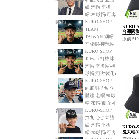
棒球帽(可客製化)
繡 潮帽 平板
帽-棒球帽(可客
KURO-SHOP
製化)
KURO
TEAM
台灣國旗
TAIWAN 潮帽
面可客製
原價:$19
平板帽-棒球帽
KURO-SHOP
(可客製化)
Taiwan 打棒球
潮帽 平板帽-棒
球帽(可客製化)
KURO-SHOP
帥氣明星名 立
體繡 老帽 棒球
帽 布帽(側面可
KURO-SHOP
客製化)
力九北七 立體
繡 潮帽 平板
KURO
漁夫帽(
帽-棒球帽(可客