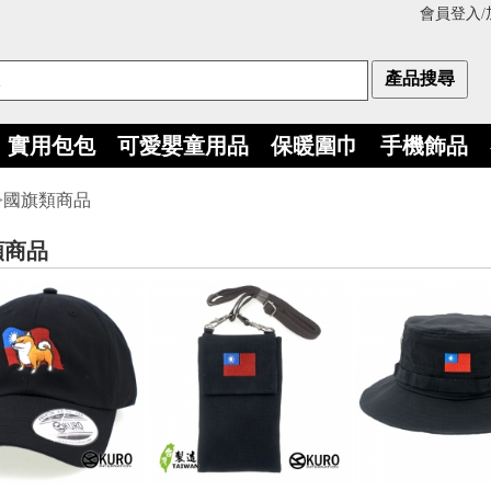
會員登入
/
實用包包
可愛嬰童用品
保暖圍巾
手機飾品
>國旗類商品
類商品