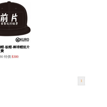
帽-板帽-棒球帽前片
板費
80 特價:
$300
1