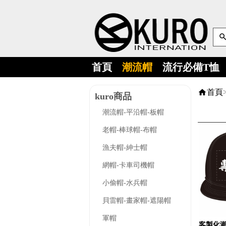
首頁
潮流帽
流行必備T恤
首頁
kuro商品
潮流帽-平沿帽-板帽
老帽-棒球帽-布帽
漁夫帽-紳士帽
網帽-卡車司機帽
小偷帽-水兵帽
貝雷帽-畫家帽-遮陽帽
軍帽
客製化潮