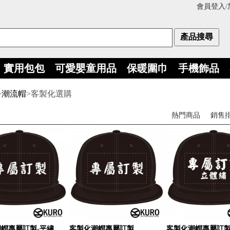
會員登入
/
實用包包
可愛嬰童用品
保暖圍巾
手機飾品
>
潮流帽
>客製化選購
熱門商品
銷售
帽專屬訂製-平繡
客製化潮帽專屬訂製
客製化潮帽專屬訂製