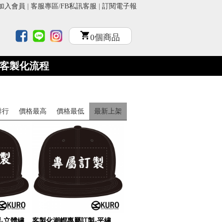
加入會員
|
客服專區
/
FB私訊客服
|
訂閱電子報
0
個商品
客製化流程
排行
價格最高
價格最低
最新上架
-立體繡
客製化潮帽專屬訂製-平繡